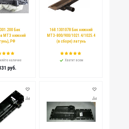
301.200 Бак
168.1301078 Бак нижний
а МТЗ нижний
МТЗ-800/900/1021.4/1025.4
тунь), РФ
(в сборе) латунь
няйте наличие
Хватит всем
831
руб.