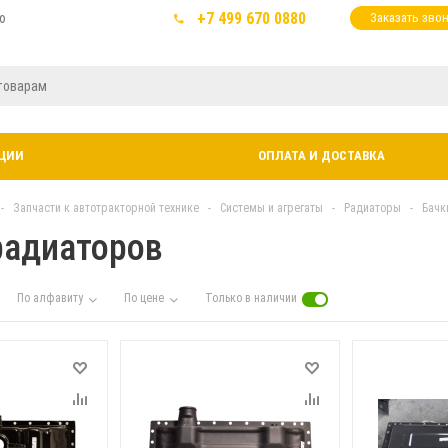
+7 499 670 0880
ю
Заказать зво
ЦИИ
ОПЛАТА И ДОСТАВКА
-
Запчасти к автотракторной технике
-
Системы и агрегаты
-
Радиаторы
-
Бачк
радиаторов
По алфавиту
По цене
Только в наличии