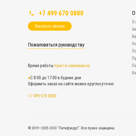
+7 499 670 0880
О
О
Заказать звонок
А
В
Н
Пожаловаться руководству
П
П
Время работы
пункта самовывоза
П
К
С 8:00 до 17:00 в будние дни
Оформить заказ на сайте можно круглосуточно
+7 499 670 0880
© 2019—2025 ООО "Латифундус". Все права защищены.