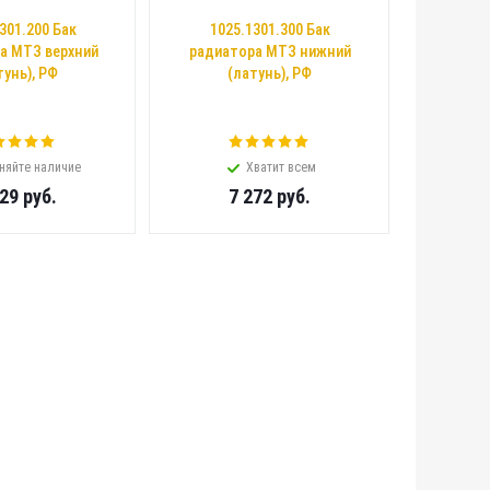
301.200 Бак
1025.1301.300 Бак
а МТЗ верхний
радиатора МТЗ нижний
тунь), РФ
(латунь), РФ
няйте наличие
Хватит всем
329
руб.
7 272
руб.