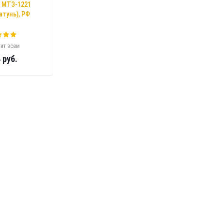
 МТЗ-1221
атунь), РФ
ит всем
4
руб.