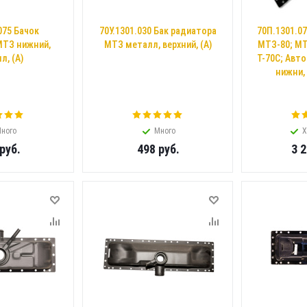
075 Бачок
70У.1301.030 Бак радиатора
70П.1301.0
МТЗ нижний,
МТЗ металл, верхний, (А)
МТЗ-80; МТ
л, (А)
Т-70С; Авто
нижни,
ного
Много
Х
руб.
498
руб.
3 