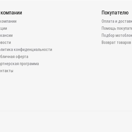
 компании
Покупателю
 компании
Оплата и достав
кции
Помощь покупат
акансии
Подбор мотобло
овости
Возврат товаров
олитика конфиденциальности
убличная оферта
артнерская программа
онтакты