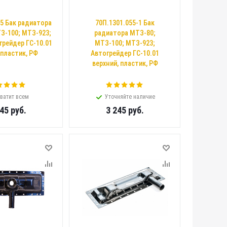
75 Бак радиатора
70П.1301.055-1 Бак
З-100; МТЗ-923;
радиатора МТЗ-80;
грейдер ГС-10.01
МТЗ-100; МТЗ-923;
 пластик, РФ
Автогрейдер ГС-10.01
верхний, пластик, РФ
ватит всем
Уточняйте наличие
245
руб.
3 245
руб.