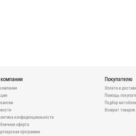
 компании
Покупателю
 компании
Оплата и достав
кции
Помощь покупат
акансии
Подбор мотобло
овости
Возврат товаров
олитика конфиденциальности
убличная оферта
артнерская программа