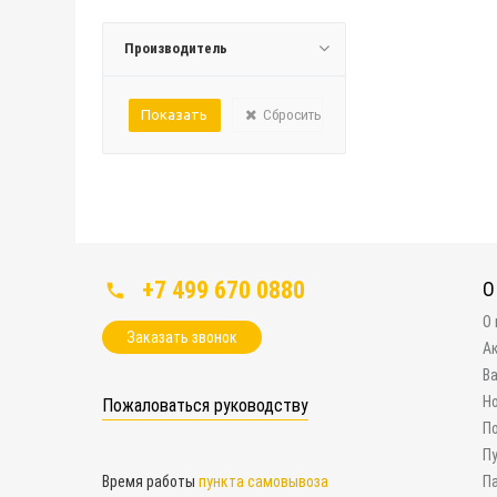
Производитель
Сбросить
+7 499 670 0880
О
О
Заказать звонок
А
В
Н
Пожаловаться руководству
П
П
Время работы
пункта самовывоза
П