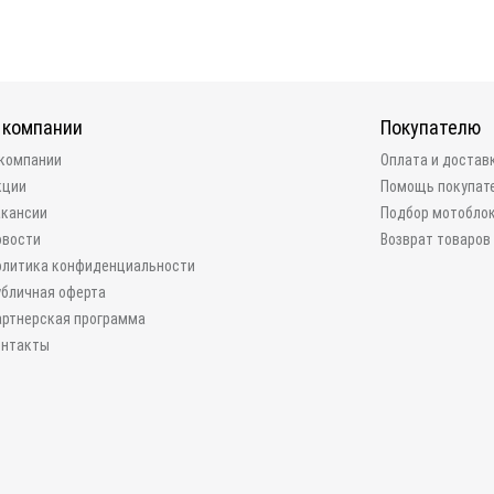
 компании
Покупателю
 компании
Оплата и достав
кции
Помощь покупат
акансии
Подбор мотобло
овости
Возврат товаров
олитика конфиденциальности
убличная оферта
артнерская программа
онтакты