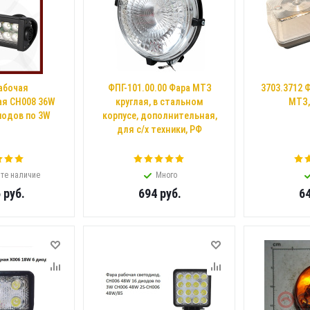
абочая
ФПГ-101.00.00 Фара МТЗ
3703.3712 
я CH008 36W
круглая, в стальном
МТЗ,
одов по 3W
корпусе, дополнительная,
для с/х техники, РФ
те наличие
Много
6
руб.
694
руб.
6