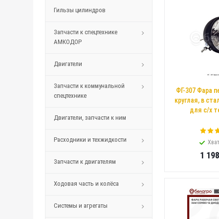
Гильзы цилиндров
Запчасти к спецтехнике
АМКОДОР
Двигатели
Запчасти к коммунальной
ФГ-307 Фара п
спецтехнике
круглая, в ст
для с/х т
Двигатели, запчасти к ним
Расходники и техжидкости
Хват
1 19
Запчасти к двигателям
Ходовая часть и колёса
Системы и агрегаты