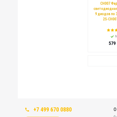
CH007 Фар
светодиодная
9 диодов по 
2S-CH00
М
579
+7 499 670 0880
О