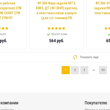
а рабочая
ФГ-306 Фара задняя МТЗ,
ФГ-306-01
(круглая) 27W
ЮМЗ, ДТ (ФГ-304П) круглая,
задняя(ФГ-
3W CH007 27W
в пластмассовом корпусе
пластико
7 27W/87
(для с/х техники) РК
ного
Хватит всем
руб.
564
руб.
6
Показать еще
1
2
3
33
 компании
Покупателю