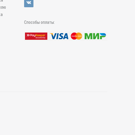
ка
елю
ка
Способы оплаты: