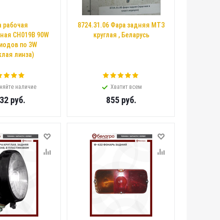
а рабочая
8724.31.06 Фара задняя МТЗ
ная CH019B 90W
круглая , Беларусь
диодов по 3W
клая линза)
няйте наличие
Хватит всем
532
руб.
855
руб.