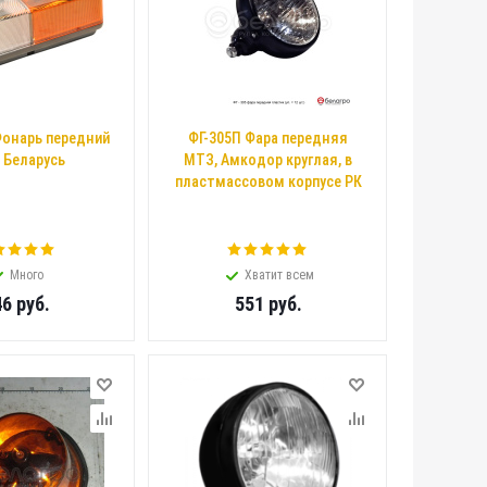
Фонарь передний
ФГ-305П Фара передняя
 Беларусь
МТЗ, Амкодор круглая, в
пластмассовом корпусе РК
Много
Хватит всем
46
руб.
551
руб.