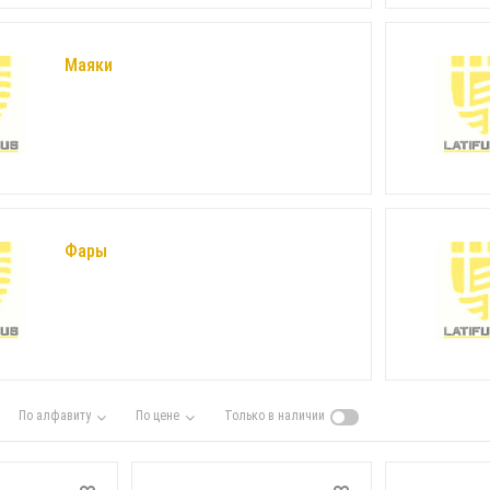
Маяки
Фары
По алфавиту
По цене
Только в наличии