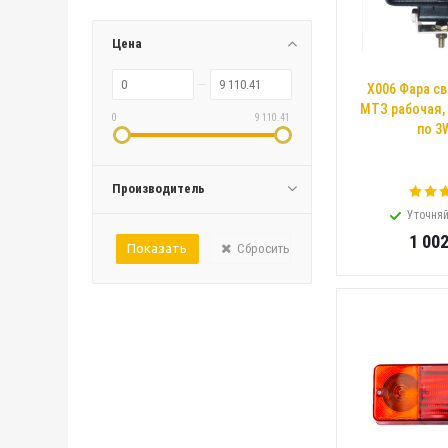
Цена
X006 Фара с
МТЗ рабочая,
0
9 110.41
по 3
Производитель
Уточняй
1 00
Сбросить