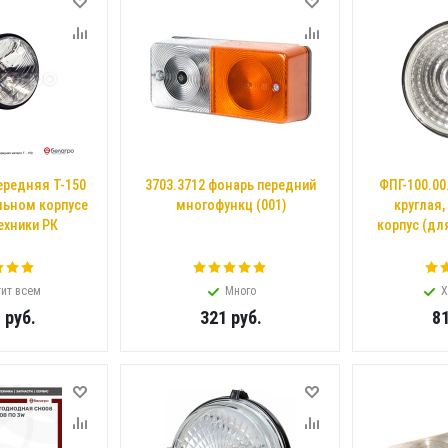
ередняя Т-150
3703.3712 фонарь передний
ФПГ-100.00
альном корпусе
многофункц (001)
круглая
ехники РК
корпус (для
ит всем
Много
Х
8
руб.
321
руб.
8