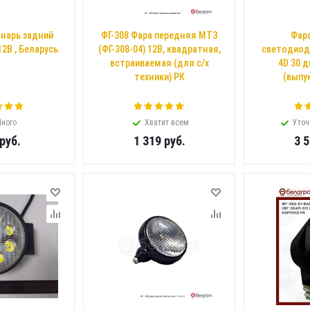
онарь задний
ФГ-308 Фара передняя МТЗ
Фар
12В , Беларусь
(ФГ-308-04) 12В, квадратная,
светодиод
встраиваемая (для с/х
4D 30 
техники) РК
(выпу
ного
Хватит всем
Уточ
руб.
1 319
руб.
3 