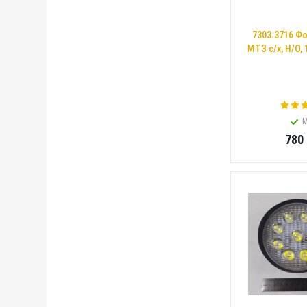
7303.3716 Ф
МТЗ с/х, Н/О, 
М
780