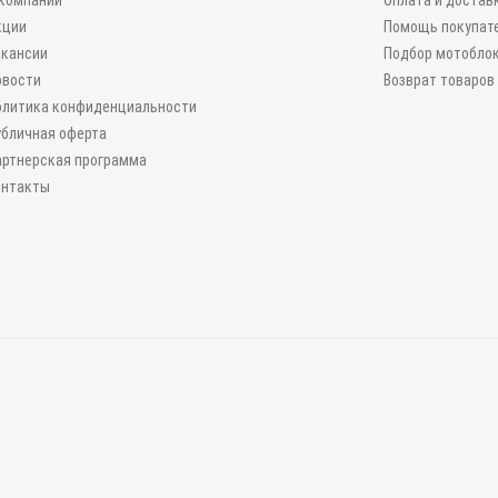
 компании
Оплата и достав
кции
Помощь покупат
акансии
Подбор мотобло
овости
Возврат товаров
олитика конфиденциальности
убличная оферта
артнерская программа
онтакты