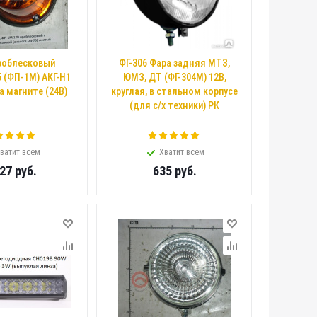
роблесковый
ФГ-306 Фара задняя МТЗ,
 (ФП-1М) АКГ-Н1
ЮМЗ, ДТ (ФГ-304М) 12В,
а магните (24В)
круглая, в стальном корпусе
(для с/х техники) РК
ватит всем
Хватит всем
427
руб.
635
руб.