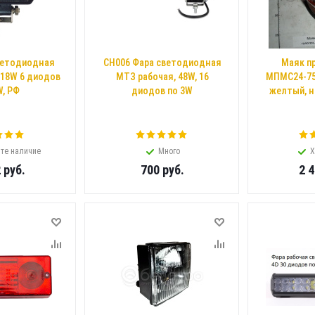
ветодиодная
CH006 Фара светодиодная
Маяк п
 18W 6 диодов
МТЗ рабочая, 48W, 16
МПМС24-75
W, РФ
диодов по 3W
желтый, н
те наличие
Много
Х
2
руб.
700
руб.
2 