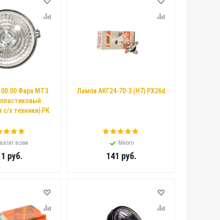
.00.00 Фара МТЗ
Лампа АКГ24-70-3 (H7) PX26d
, пластиковый
 с/х техники) РК
ватит всем
Много
11
руб.
141
руб.