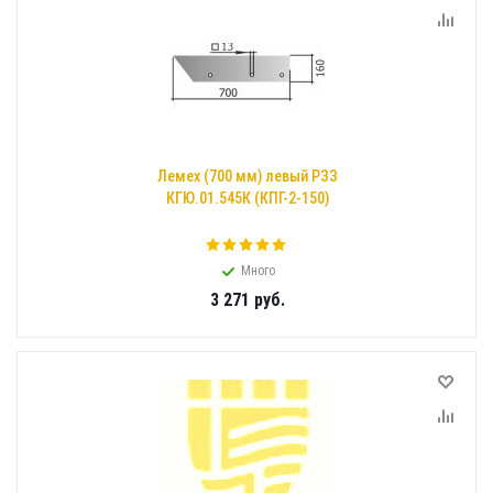
Лемех (700 мм) левый РЗЗ
КГЮ.01.545К (КПГ-2-150)
Много
3 271
руб.