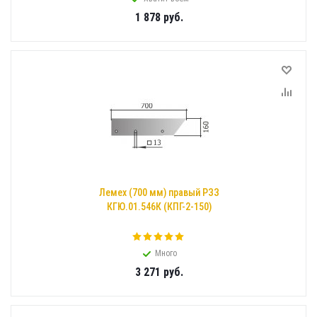
1 878
руб.
Лемех (700 мм) правый РЗЗ
КГЮ.01.546К (КПГ-2-150)
Много
3 271
руб.