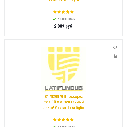
чизельного плуга
Хватит всем
2 089
руб.
R17820870 Плоскорез
тол.10 мм. усиленный
левый Gaspardo Artiglio
Хватит всем