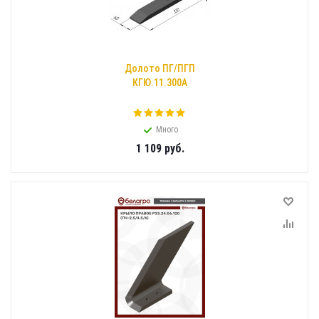
Долото ПГ/ПГП
КГЮ.11.300А
Много
1 109
руб.