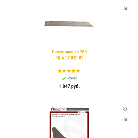
Лемех правый РЗЗ
КША.07.030-01
Много
1 047
руб.