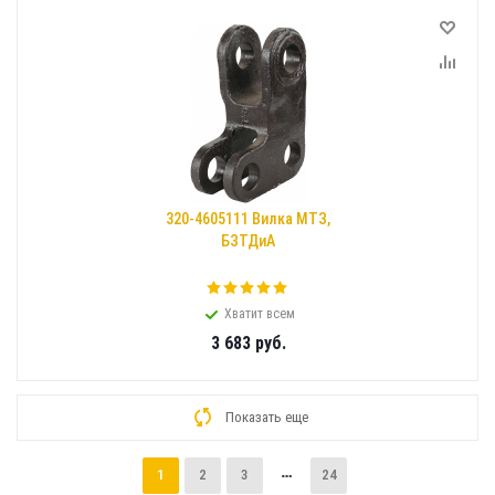
320-4605111 Вилка МТЗ,
БЗТДиА
Хватит всем
3 683
руб.
Показать еще
1
2
3
24