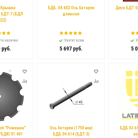
 Крышка
БДБ. 04.602 Ось батареи
Диск БДТ 6
 БДТ-7 (БДЛ
длинная
322)
те наличие
Хватит всем
Х
9
руб.
5 697
руб.
5 
х6 "Ромашка"
Ось батареи (1750 мм)
БДБ 03.6
/БДЮ 01.401
БДБ.04.614 (БДТ-3)
ко