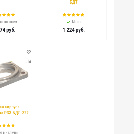
БДТ
ватит всем
Много
774
руб.
1 224
руб.
ка корпуса
а РЗЗ.БДЛ-322
т в наличии