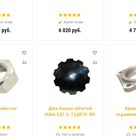
ит всем
Хватит всем
Х
5
руб.
6 020
руб.
4 
Гайка оси
Диск бороны зубчатый
Крыш
660х6, БДТ-3;-7 БДЮ 01.401
подшипник
ного
Нет в наличии
Не