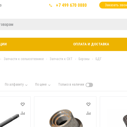
+7 499 670 0880
ю
Заказать зво
ЦИИ
ОПЛАТА И ДОСТАВКА
-
Запчасти к сельхозтехнике
-
Запчасти к СХТ
-
Бороны
-
БДТ
По алфавиту
По цене
Только в наличии