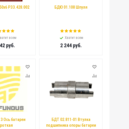
50х6 РЗЗ.428.002
БДЮ 01.108 Шпуля
ватит всем
Хватит всем
042
руб.
2 244
руб.
13 Ось батареи
БДТ 02.811-01 Втулка
роткая
подшипника опоры батареи