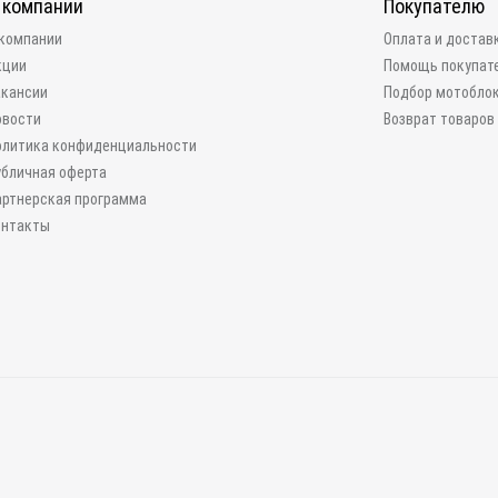
 компании
Покупателю
 компании
Оплата и достав
кции
Помощь покупат
акансии
Подбор мотобло
овости
Возврат товаров
олитика конфиденциальности
убличная оферта
артнерская программа
онтакты