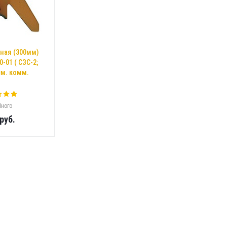
ная (300мм)
0-01 ( СЗС-2;
 см. комм.
ного
руб.