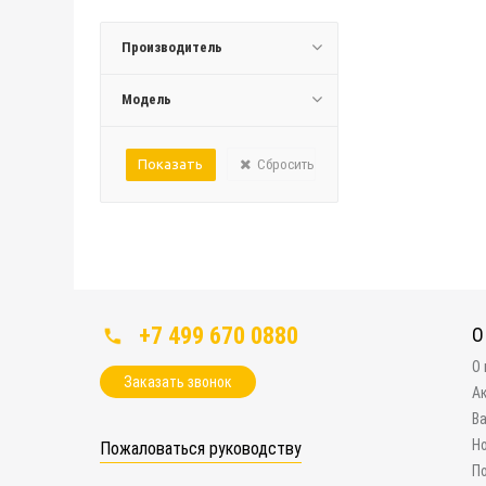
Производитель
Модель
Сбросить
+7 499 670 0880
О
О
Заказать звонок
А
В
Н
Пожаловаться руководству
П