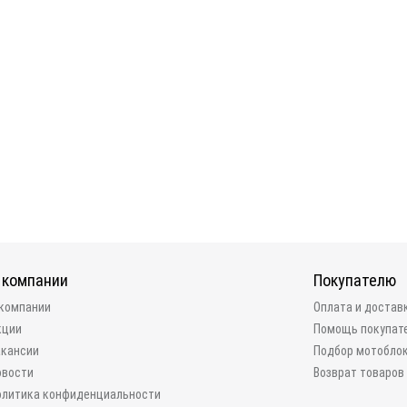
 компании
Покупателю
 компании
Оплата и достав
кции
Помощь покупат
акансии
Подбор мотобло
овости
Возврат товаров
олитика конфиденциальности