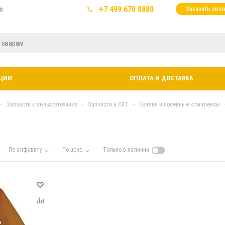
+7 499 670 0880
ю
Заказать зво
ЦИИ
ОПЛАТА И ДОСТАВКА
-
Запчасти к сельхозтехнике
-
Запчасти к СХТ
-
Сеялки и посевные комплексы
1
По алфавиту
По цене
Только в наличии