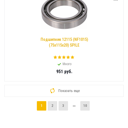
Подшипник 12115 (NF1015)
(75x115x20) SPILE
Много
951
руб.
Показать еще
1
2
3
10