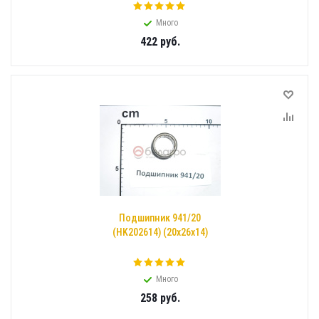
Много
422
руб.
Подшипник 941/20
(HK202614) (20x26x14)
Много
258
руб.