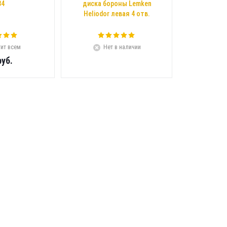
34
диска бороны Lemken
Heliodor левая 4 отв.
ит всем
Нет в наличии
уб.