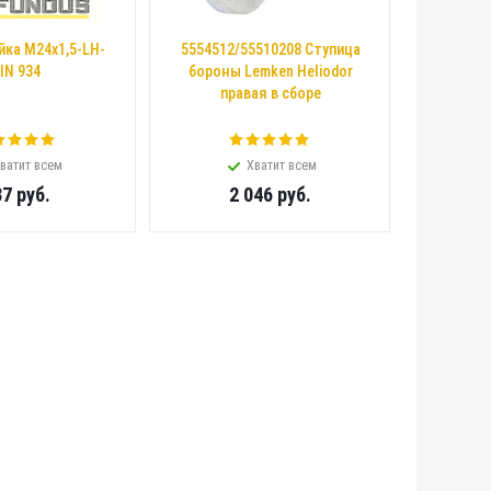
йка M24x1,5-LH-
5554512/55510208 Ступица
IN 934
бороны Lemken Heliodor
правая в сборе
ватит всем
Хватит всем
37
руб.
2 046
руб.