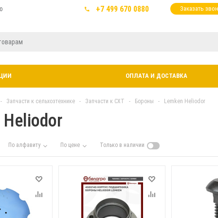
+7 499 670 0880
ю
Заказать зво
ЦИИ
ОПЛАТА И ДОСТАВКА
-
Запчасти к сельхозтехнике
-
Запчасти к СХТ
-
Бороны
-
Lemken Heliodor
Heliodor
По алфавиту
По цене
Только в наличии