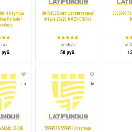
0013 Ступица
3015453 Болт шестигранный
3030997 Га
en Heliodor
M12x1,25x20-8.8 Zn DIN961
D
в сборе
ного
Много
Х
6
руб.
58
руб.
1
а M24x1,5-DIN
5554517/5554511 Ступица