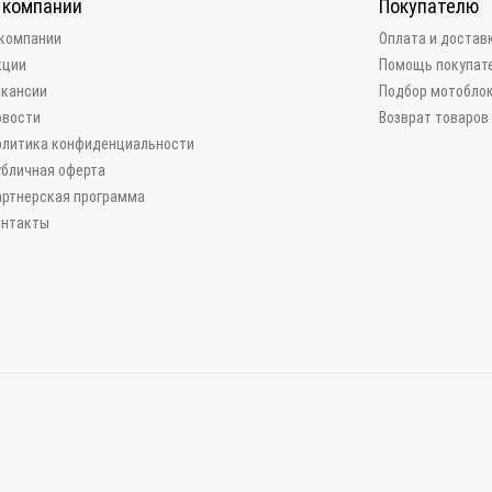
 компании
Покупателю
 компании
Оплата и достав
кции
Помощь покупат
акансии
Подбор мотобло
овости
Возврат товаров
олитика конфиденциальности
убличная оферта
артнерская программа
онтакты