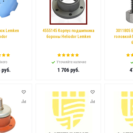
иск Lemken
4555145 Корпус подшипника
3011805 
odor
бороны Heliodor Lemken
головкой 
6
ного
Уточняйте наличие
5
руб.
1 706
руб.
4