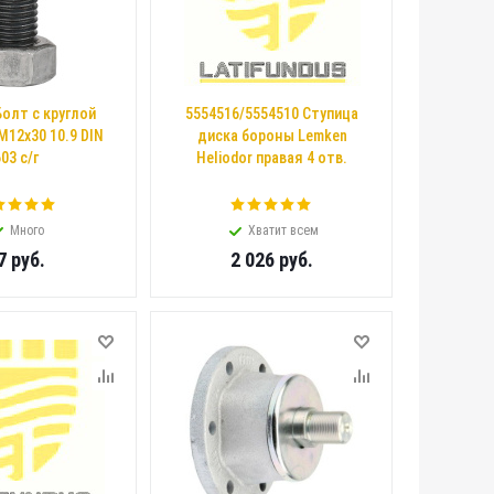
Болт с круглой
5554516/5554510 Ступица
M12x30 10.9 DIN
диска бороны Lemken
03 с/г
Heliodor правая 4 отв.
Много
Хватит всем
7
руб.
2 026
руб.