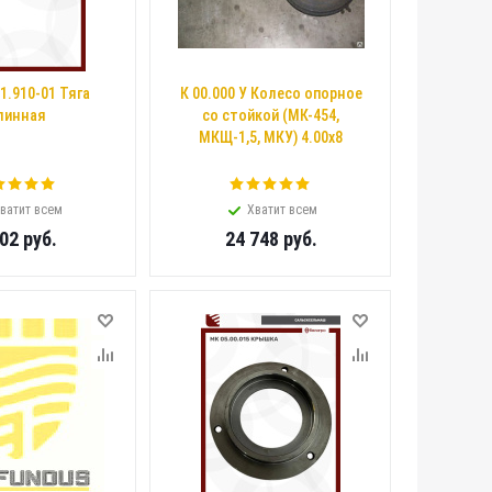
1.910-01 Тяга
К 00.000 У Колесо опорное
линная
со стойкой (МК-454,
МКЩ-1,5, МКУ) 4.00х8
ватит всем
Хватит всем
802
руб.
24 748
руб.