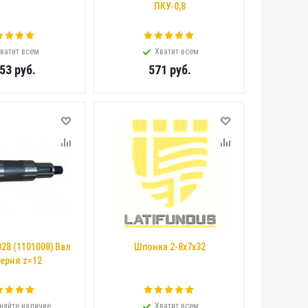
ПКУ-0,8
ватит всем
Хватит всем
753
руб.
571
руб.
028 (1101008) Вал
Шпонка 2-8х7х32
ерня z=12
няйте наличие
Хватит всем