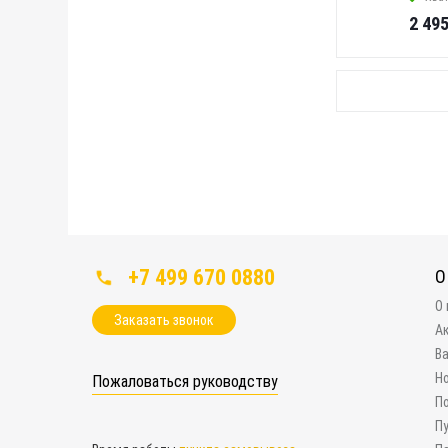
2 49
+7 499 670 0880
О
О
Заказать звонок
А
В
Н
Пожаловаться руководству
П
П