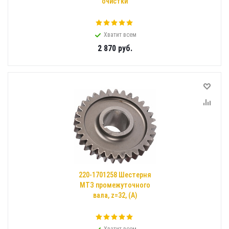
очистки
Хватит всем
2 870
руб.
220-1701258 Шестерня
МТЗ промежуточного
вала, z=32, (А)