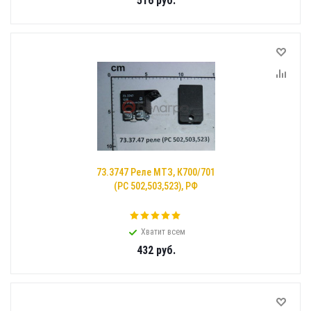
516
руб.
73.3747 Реле МТЗ, К700/701
(РС 502,503,523), РФ
Хватит всем
432
руб.