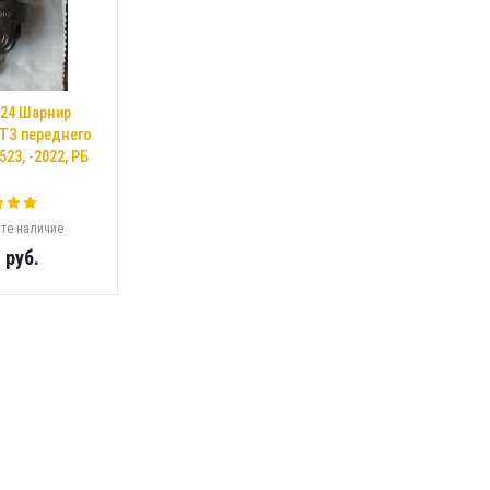
024 Шарнир
ТЗ переднего
23, -2022, РБ
те наличие
8
руб.