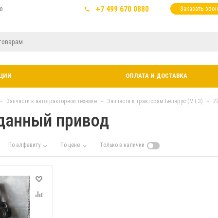
+7 499 670 0880
ю
Заказать зво
ЦИИ
ОПЛАТА И ДОСТАВКА
-
Запчасти к автотракторной технике
-
Запчасти к тракторам Беларус (МТЗ)
-
2
данный привод
По алфавиту
По цене
Только в наличии