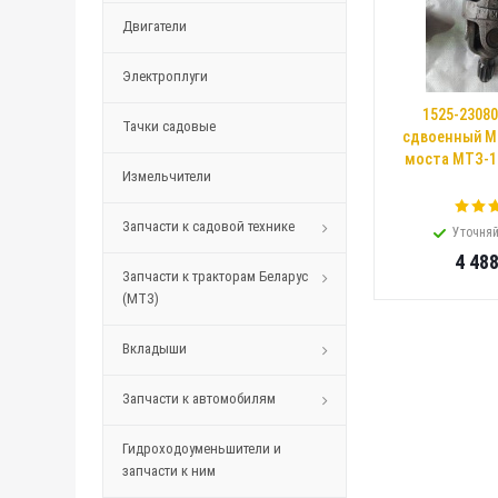
Двигатели
Электроплуги
1525-2308
Тачки садовые
сдвоенный М
моста МТЗ-15
Измельчители
Запчасти к садовой технике
Уточняй
4 48
Запчасти к тракторам Беларус
(МТЗ)
Вкладыши
Запчасти к автомобилям
Гидроходоуменьшители и
запчасти к ним