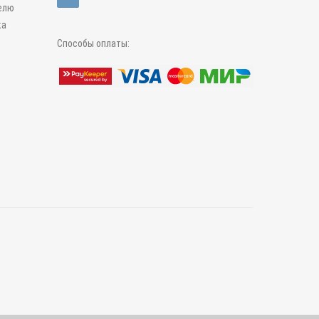
елю
ка
Способы оплаты: