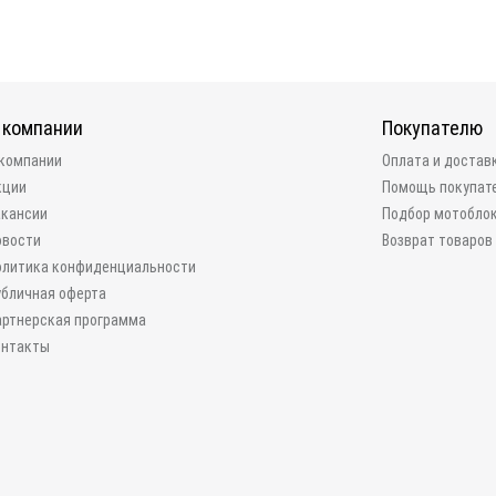
 компании
Покупателю
 компании
Оплата и достав
кции
Помощь покупат
акансии
Подбор мотобло
овости
Возврат товаров
олитика конфиденциальности
убличная оферта
артнерская программа
онтакты