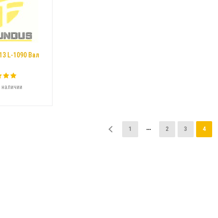
13 L-1090 Вал
 наличии
1
2
3
4