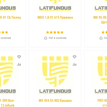
0-01 СБ Палец
МКО 1,8.01.615 Пружина
МК 05.00
Щет
 наличии
Нет в наличии
Не
1.009 Вал-
МК 454.03.802 Крышка
РКП 0
12 зубьев
ст