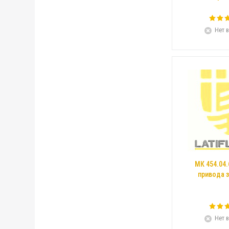
Нет в
МК 454.04.
привода 
Нет в