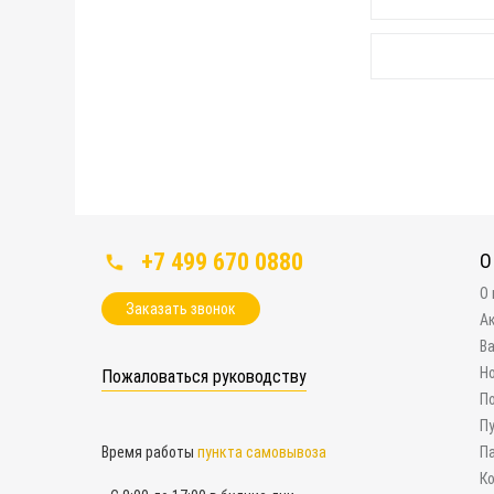
+7 499 670 0880
О
О
Заказать звонок
А
В
Н
Пожаловаться руководству
П
П
Время работы
пункта самовывоза
П
К