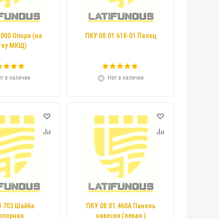
.000 Опора (на
ПКУ 08.01.618-01 Палец
ку МКЩ)
т в наличии
Нет в наличии
0.703 Шайба
ПКУ 08.01.460А Панель
опорная
навески (левая )