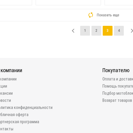
Показать еще
1
2
3
4
 компании
Покупателю
 компании
Оплата и достав
кции
Помощь покупат
акансии
Подбор мотобло
овости
Возврат товаров
олитика конфиденциальности
убличная оферта
артнерская программа
онтакты