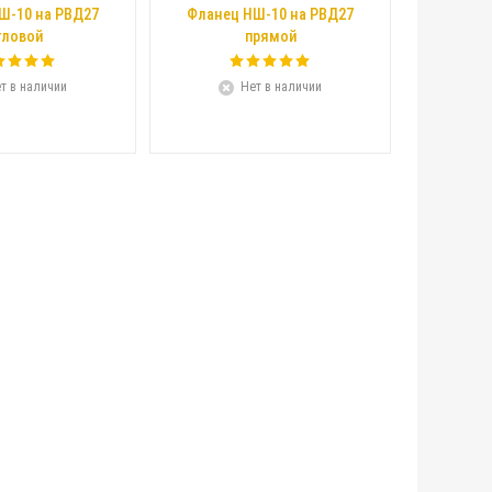
Ш-10 на РВД27
Фланец НШ-10 на РВД27
гловой
прямой
т в наличии
Нет в наличии