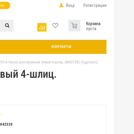
нок
Вход
Регистрация
0
Корзина
пуста
КОНТАКТЫ
3Л-А Насос шестеренный левый 4-шлиц. (MASTER), Гидросила
вый 4-шлиц.
Л042320