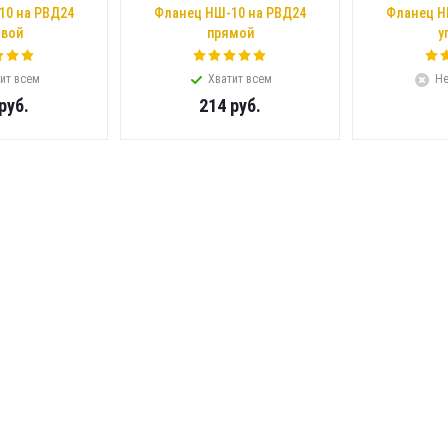
10 на РВД24
Фланец НШ-10 на РВД24
Фланец Н
овой
прямой
у
ит всем
Хватит всем
Не
руб.
214
руб.