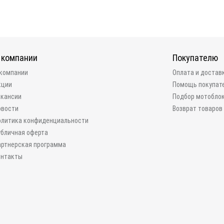
 компании
Покупателю
 компании
Оплата и достав
кции
Помощь покупат
акансии
Подбор мотобло
овости
Возврат товаров
олитика конфиденциальности
убличная оферта
артнерская программа
онтакты