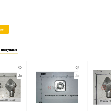
зыв
 покупают