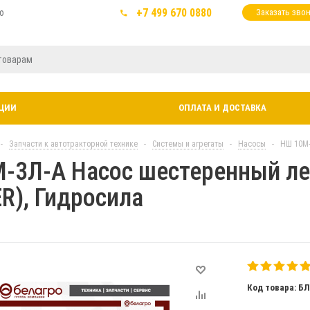
+7 499 670 0880
ю
Заказать зво
ЦИИ
ОПЛАТА И ДОСТАВКА
-
Запчасти к автотракторной технике
-
Системы и агрегаты
-
Насосы
-
НШ 10М-
-3Л-А Насос шестеренный ле
R), Гидросила
Код товара: Б