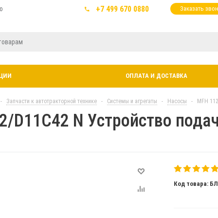
+7 499 670 0880
ю
Заказать зво
ЦИИ
ОПЛАТА И ДОСТАВКА
-
Запчасти к автотракторной технике
-
Системы и агрегаты
-
Насосы
-
MFH 112
2/D11C42 N Устройство пода
Код товара: Б