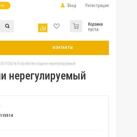
нок
Вход
Регистрация
0
Корзина
пуста
КОНТАКТЫ
/D11C42 N Устройство подачи нерегулируемый
чи нерегулируемый
Л115514