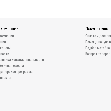
 компании
Покупателю
 компании
Оплата и достав
кции
Помощь покупат
акансии
Подбор мотобло
овости
Возврат товаров
олитика конфиденциальности
убличная оферта
артнерская программа
онтакты