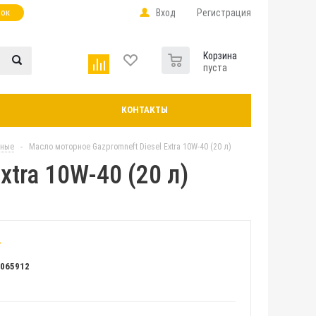
нок
Вход
Регистрация
0
Корзина
пуста
КОНТАКТЫ
рные
-
Масло моторное Gazpromneft Diesel Extra 10W-40 (20 л)
xtra 10W-40 (20 л)
Л065912