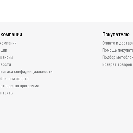
 компании
Покупателю
 компании
Оплата и достав
кции
Помощь покупат
акансии
Подбор мотобло
овости
Возврат товаров
олитика конфиденциальности
убличная оферта
артнерская программа
онтакты