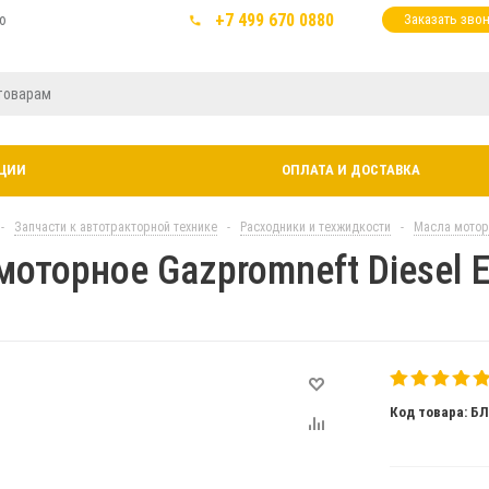
+7 499 670 0880
ю
Заказать зво
ЦИИ
ОПЛАТА И ДОСТАВКА
-
Запчасти к автотракторной технике
-
Расходники и техжидкости
-
Масла мото
оторное Gazpromneft Diesel E
Код товара: Б