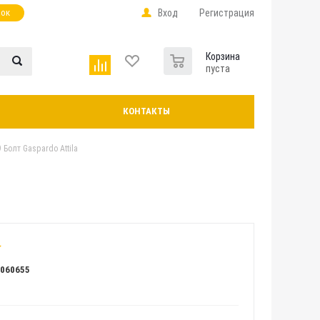
нок
Вход
Регистрация
0
Корзина
пуста
КОНТАКТЫ
 Болт Gaspardo Attila
Л060655