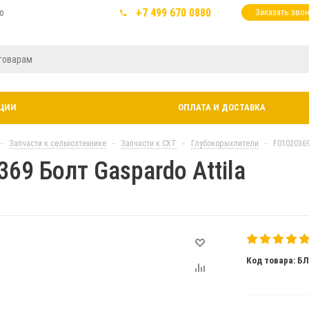
+7 499 670 0880
ю
Заказать зво
ЦИИ
ОПЛАТА И ДОСТАВКА
-
Запчасти к сельхозтехнике
-
Запчасти к СХТ
-
Глубокорыхлители
-
F01020369
69 Болт Gaspardo Attila
Код товара: Б