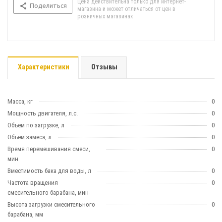
Цена действительна только для интернет-
Поделиться
магазина и может отличаться от цен в
розничных магазинах
Характеристики
Отзывы
Масса, кг
0
Мощность двигателя, л.с.
0
Объем по загрузке, л
0
Объем замеса, л
0
Время перемешивания смеси,
0
мин
Вместимость бака для воды, л
0
Частота вращения
0
смесительного барабана, мин-
Высота загрузки смесительного
0
барабана, мм