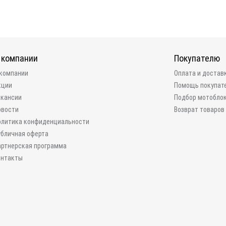
 компании
Покупателю
 компании
Оплата и достав
кции
Помощь покупат
акансии
Подбор мотобло
овости
Возврат товаров
олитика конфиденциальности
убличная оферта
артнерская программа
онтакты