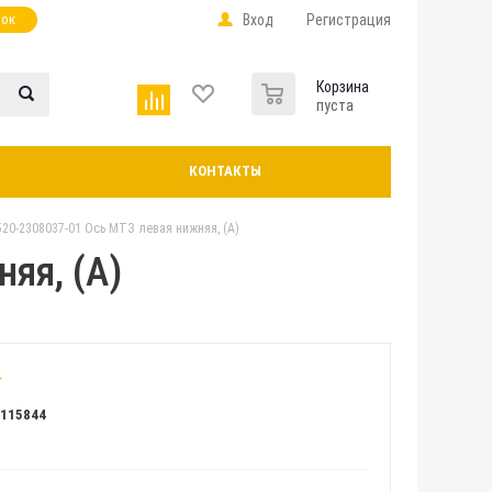
нок
Вход
Регистрация
0
Корзина
пуста
КОНТАКТЫ
520-2308037-01 Ось МТЗ левая нижняя, (А)
яя, (А)
Л115844