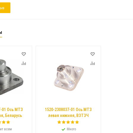
зыв
ы
7-01 Ось МТЗ
1520-2308037-01 Ось МТЗ
я, Беларусь
левая нижняя, ВЗТЗЧ
ит всем
Много