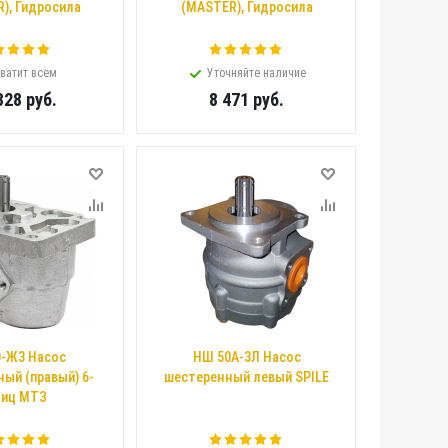
), Гидросила
(MASTER), Гидросила
ватит всем
Уточняйте наличие
828
руб.
8 471
руб.
-Ж3 Насос
НШ 50А-3Л Насос
ый (правый) 6-
шестеренный левый SPILE
иц МТЗ