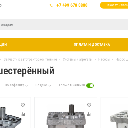
+7 499 670 0880
ю
Заказать зво
ЦИИ
ОПЛАТА И ДОСТАВКА
-
Запчасти к автотракторной технике
-
Системы и агрегаты
-
Насосы
-
Насос 
шестерённый
По алфавиту
По цене
Только в наличии