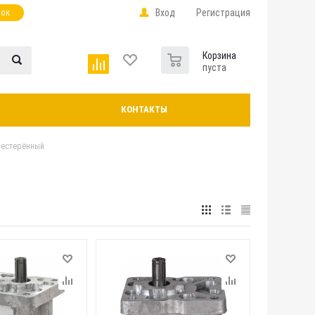
нок
Вход
Регистрация
0
Корзина
пуста
КОНТАКТЫ
шестерённый