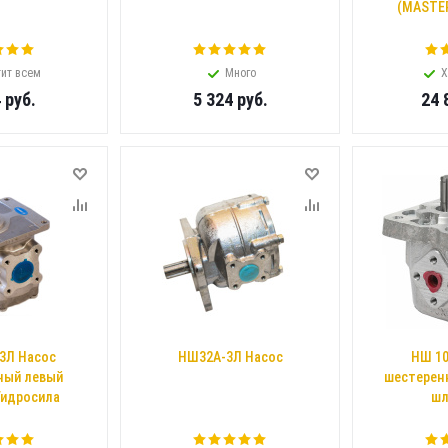
(MASTER
ит всем
Много
Х
4
руб.
5 324
руб.
24 
3Л Насос
НШ32А-3Л Насос
НШ 10
ный левый
шестеренн
Гидросила
шл