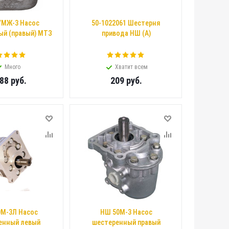
УМЖ-3 Насос
50-1022061 Шестерня
й (правый) МТЗ
привода НШ (А)
Много
Хватит всем
088
руб.
209
руб.
М-3Л Насос
НШ 50М-3 Насос
енный левый
шестеренный правый