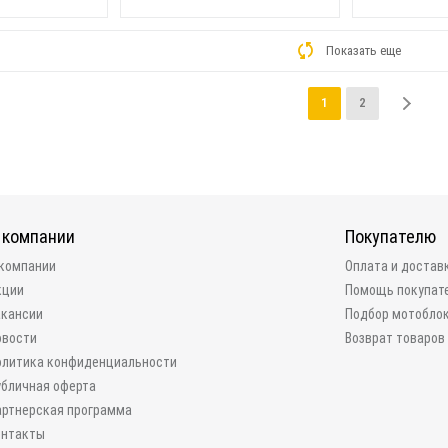
Показать еще
1
2
 компании
Покупателю
 компании
Оплата и достав
кции
Помощь покупат
акансии
Подбор мотобло
овости
Возврат товаров
олитика конфиденциальности
убличная оферта
артнерская программа
онтакты