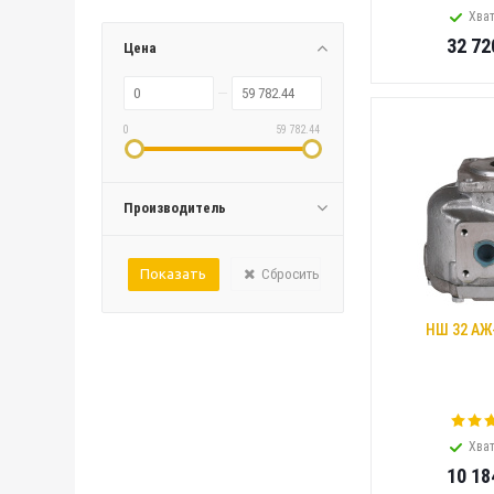
Хват
32 72
Цена
0
59 782.44
Производитель
Сбросить
НШ 32 АЖ
Хват
10 18