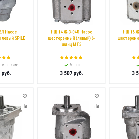
3Л Насос
НШ 14 Ж-3-04Л Насос
НШ 16 Ж
 левый SPILE
шестеренный (левый) 6-
шестеренн
шлиц МТЗ
те наличие
Много
2
руб.
3 507
руб.
3 