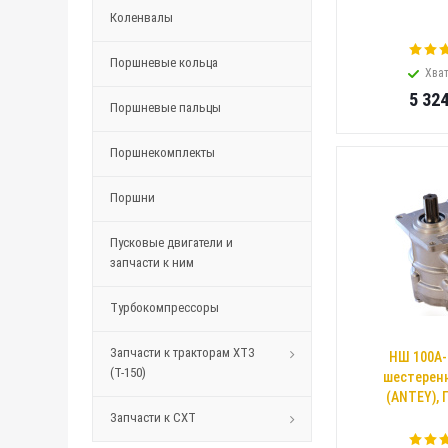
Коленвалы
Поршневые кольца
Хват
5 32
Поршневые пальцы
Поршнекомплекты
Поршни
Пусковые двигатели и
запчасти к ним
Турбокомпрессоры
Запчасти к тракторам ХТЗ
НШ 100А-
(Т-150)
шестерен
(ANTEY), 
Запчасти к СХТ