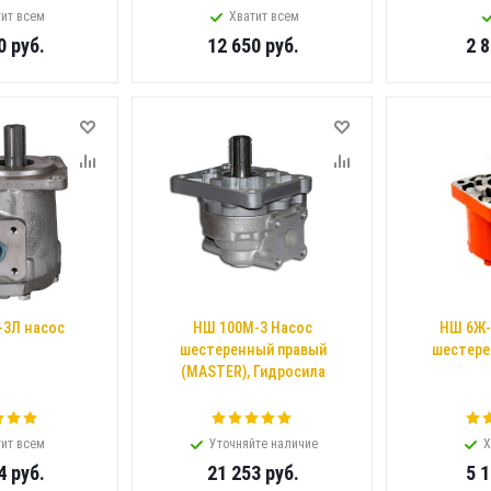
ит всем
Хватит всем
0
руб.
12 650
руб.
2 
-3Л насос
НШ 100М-3 Насос
НШ 6Ж-
шестеренный правый
шестере
(MASTER), Гидросила
ит всем
Уточняйте наличие
Х
4
руб.
21 253
руб.
5 