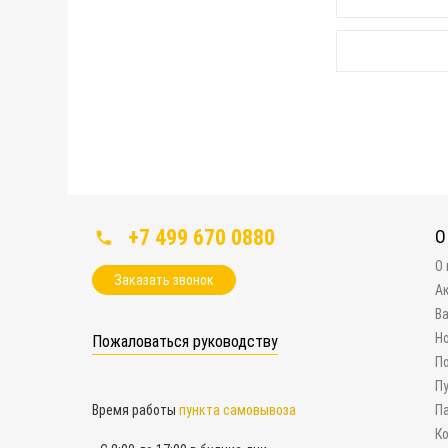
+7 499 670 0880
О
О
Заказать звонок
А
В
Н
Пожаловаться руководству
П
П
Время работы
пункта самовывоза
П
К