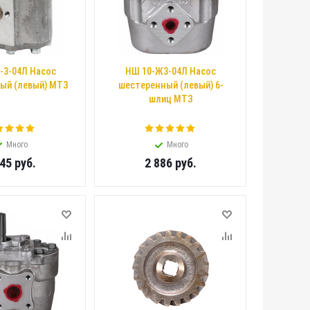
-3-04Л Насос
НШ 10-Ж3-04Л Насос
ый (левый) МТЗ
шестеренный (левый) 6-
шлиц МТЗ
Много
Много
545
руб.
2 886
руб.