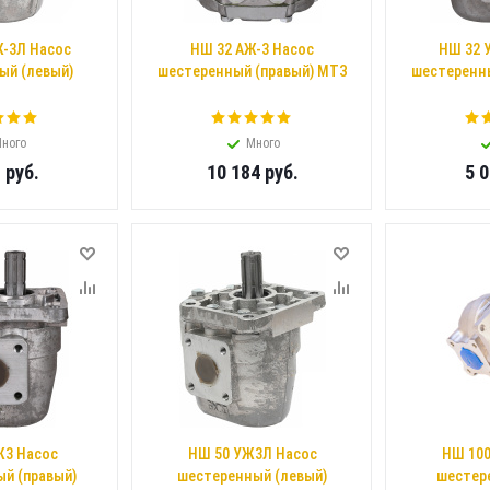
-3Л Насос
НШ 32 АЖ-3 Насос
НШ 32 
ый (левый)
шестеренный (правый) МТЗ
шестеренны
ного
Много
8
руб.
10 184
руб.
5 
Ж3 Насос
НШ 50 УЖ3Л Насос
НШ 100
й (правый)
шестеренный (левый)
шестер