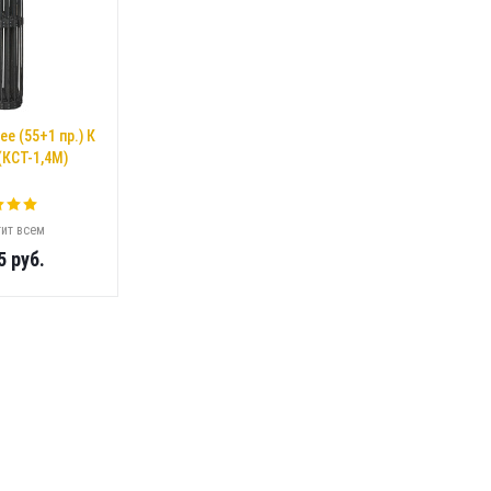
е (55+1 пр.) К
(КСТ-1,4М)
ит всем
5
руб.