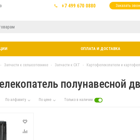
+7 499 670 0880
ю
Заказать зво
ЦИИ
ОПЛАТА И ДОСТАВКА
-
Запчасти к сельхозтехнике
-
Запчасти к СХТ
-
Картофелекопатели и картофе
елекопатель полунавесной д
По алфавиту
По цене
Только в наличии