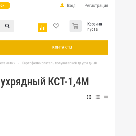
нок
Вход
Регистрация
0
Корзина
пуста
КОНТАКТЫ
лесажалки
-
Картофелекопатель полунавесной двухрядный
вухрядный КСТ-1,4М