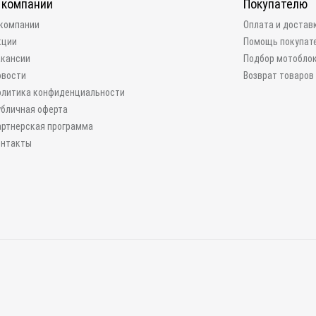
 компании
Покупателю
 компании
Оплата и достав
кции
Помощь покупат
акансии
Подбор мотобло
овости
Возврат товаров
олитика конфиденциальности
убличная оферта
артнерская программа
онтакты