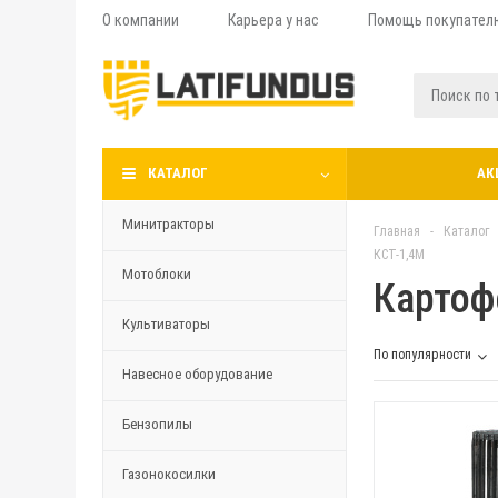
О компании
Карьера у нас
Помощь покупател
КАТАЛОГ
АК
Минитракторы
Главная
-
Каталог
КСТ-1,4М
Мотоблоки
Картоф
Культиваторы
По популярности
Навесное оборудование
Бензопилы
Газонокосилки